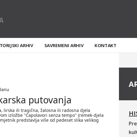
TORIJSKI ARHIV
SAVREMENI ARHIV
KONTAKT
A
ilanu
karska putovanja
lirska ili tragična, žalosna ili radosna djela
HI
vom izložbe "Capolavori senza tempo" (remek-djela
mjetnik predstavlja više od pedeset slika velikog
Pre
kul