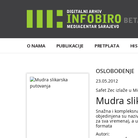
O NAMA
PUBLIKACIJE
PRETPLATA
HIS
OSLOBOĐENJE
23.05.2012
Safet Zec izlaže u M
Mudra sli
Snažna i kompleksna, 
objedinjena su nazi
za sva vremena), a u
formata
Autori: