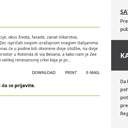
SA
Pre
pub
je, okus života, fasade, zanat slikarstva,
t Zec ispričati svojom izražajnom snagom Italijanima
 će u podne biti otvorene dvije izložbe, na dvije
KA
i prostor u Rotonda di via Besana, a kako nam je Zee
velikoj renesansnoj crkvi koja je pr
...
DOWNLOAD
PRINT
E-MAIL
Da 
 da se
prijavite
.
poh
pot
pre
Reg