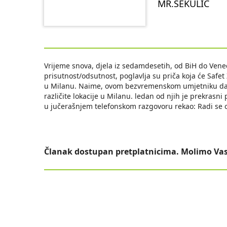
MR.SEKULIĆ
Vrijeme snova, djela iz sedamdesetih, od BiH do Veneci
prisutnost/odsutnost, poglavlja su priča koja će Safe
u Milanu. Naime, ovom bezvremenskom umjetniku danas
različite lokacije u Milanu. ledan od njih je prekrasn
u jučerašnjem telefonskom razgovoru rekao: Radi se o 
Članak dostupan pretplatnicima. Molimo Vas