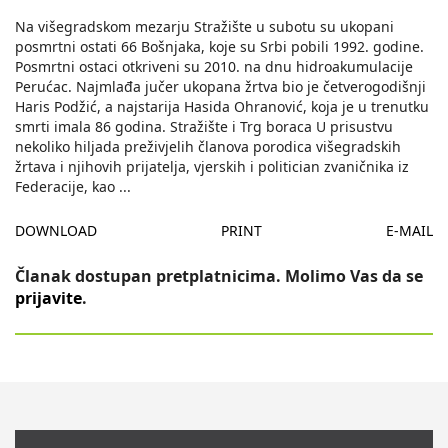
Na višegradskom mezarju Stražište u subotu su ukopani
posmrtni ostati 66 Bošnjaka, koje su Srbi pobili 1992. godine.
Posmrtni ostaci otkriveni su 2010. na dnu hidroakumulacije
Perućac. Najmlađa jučer ukopana žrtva bio je četverogodišnji
Haris Podžić, a najstarija Hasida Ohranović, koja je u trenutku
smrti imala 86 godina. Stražište i Trg boraca U prisustvu
nekoliko hiljada preživjelih članova porodica višegradskih
žrtava i njihovih prijatelja, vjerskih i politician zvaničnika iz
Federacije, kao
...
DOWNLOAD
PRINT
E-MAIL
Članak dostupan pretplatnicima. Molimo Vas da se
prijavite
.