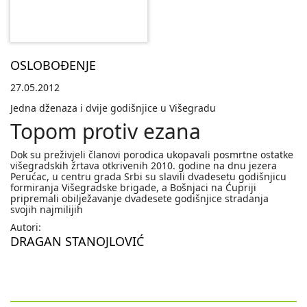
OSLOBOĐENJE
27.05.2012
Jedna dženaza i dvije godišnjice u Višegradu
Topom protiv ezana
Dok su preživjeli članovi porodica ukopavali posmrtne ostatke
višegradskih žrtava otkrivenih 2010. godine na dnu jezera
Perućac, u centru grada Srbi su slavili dvadesetu godišnjicu
formiranja Višegradske brigade, a Bošnjaci na Ćupriji
pripremali obilježavanje dvadesete godišnjice stradanja
svojih najmilijih
Autori:
DRAGAN STANOJLOVIĆ