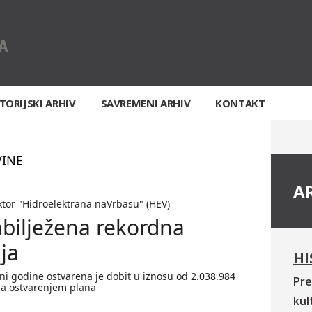
TORIJSKI ARHIV
SAVREMENI ARHIV
KONTAKT
VINE
A
ktor "Hidroelektrana naVrbasu" (HEV)
bilježena rekordna
ja
HI
ini godine ostvarena je dobit u iznosu od 2.038.984
Pre
 sa ostvarenjem plana
kul