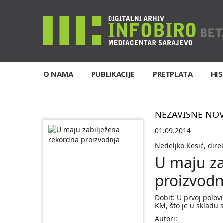
O NAMA
PUBLIKACIJE
PRETPLATA
HIS
NEZAVISNE NO
01.09.2014
Nedeljko Kesić, dire
U maju za
proizvodn
Dobit: U prvoj polov
KM, što je u skladu
Autori: