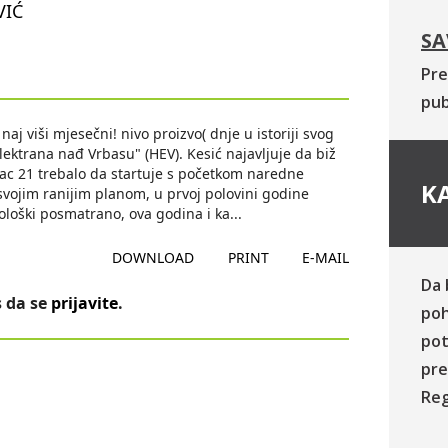
VIĆ
SA
Pre
pub
aj viši mjesečni! nivo proizvo( dnje u istoriji svog
elektrana nađ Vrbasu" (HEV). Kesić najavljuje da biž
ac 21 trebalo da startuje s početkom naredne
KA
svojim ranijim planom, u prvoj polovini godine
rološki posmatrano, ova godina i ka
...
DOWNLOAD
PRINT
E-MAIL
Da 
 da se
prijavite
.
poh
pot
pre
Reg