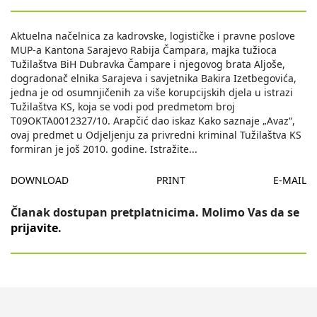
Aktuelna načelnica za kadrovske, logističke i pravne poslove
MUP-a Kantona Sarajevo Rabija Čampara, majka tužioca
Tužilaštva BiH Dubravka Čampare i njegovog brata Aljoše,
dogradonač elnika Sarajeva i savjetnika Bakira Izetbegovića,
jedna je od osumnjičenih za više korupcijskih djela u istrazi
Tužilaštva KS, koja se vodi pod predmetom broj
T09OKTA0012327/10. Arapčić dao iskaz Kako saznaje „Avaz“,
ovaj predmet u Odjeljenju za privredni kriminal Tužilaštva KS
formiran je još 2010. godine. Istražite
...
DOWNLOAD
PRINT
E-MAIL
Članak dostupan pretplatnicima. Molimo Vas da se
prijavite
.