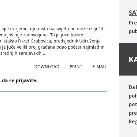
SA
Pre
iječi vrijeme, nju ništa na svijetu ne može izliječiti,
pub
ravda još nije zadovoljena. To je juče tokom
a istakao Fikret Grabovica, predsjednik Udruženja
u je juče veliki broj građana odao počast najmlađim
srednjih sarajevskih
...
KA
DOWNLOAD
PRINT
E-MAIL
 da se
prijavite
.
Da 
poh
pot
pre
Reg