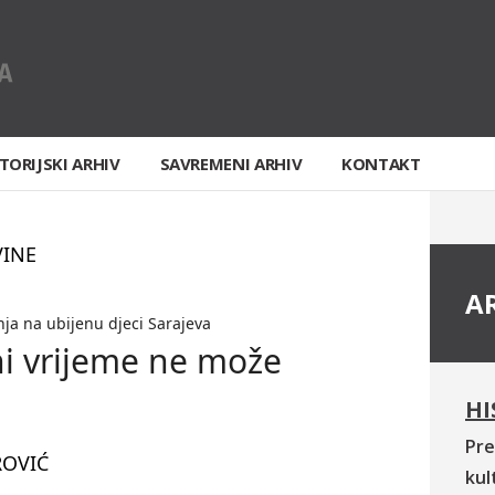
TORIJSKI ARHIV
SAVREMENI ARHIV
KONTAKT
VINE
A
ja na ubijenu djeci Sarajeva
ni vrijeme ne može
HI
Pre
ROVIĆ
kul