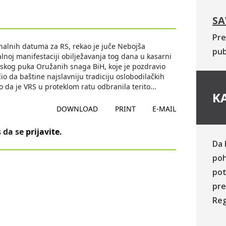
SA
Pre
onalnih datuma za RS, rekao je juče Nebojša
pub
lnoj manifestaciji obilježavanja tog dana u kasarni
jskog puka Oružanih snaga BiH, koje je pozdravio
 da baštine najslavniju tradiciju oslobodilačkih
 da je VRS u proteklom ratu odbranila terito
...
KA
DOWNLOAD
PRINT
E-MAIL
 da se
prijavite
.
Da 
poh
pot
pre
Reg