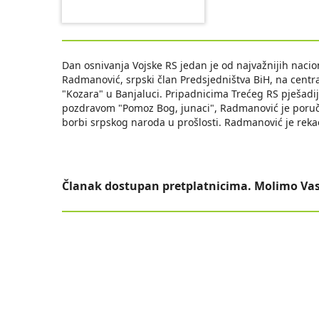
Dan osnivanja Vojske RS jedan je od najvažnijih naci
Radmanović, srpski član Predsjedništva BiH, na centra
"Kozara" u Banjaluci. Pripadnicima Trećeg RS pješadi
pozdravom "Pomoz Bog, junaci", Radmanović je poručio
borbi srpskog naroda u prošlosti. Radmanović je rekao
Članak dostupan pretplatnicima. Molimo Vas