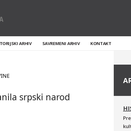
TORIJSKI ARHIV
SAVREMENI ARHIV
KONTAKT
VINE
A
nila srpski narod
HI
Pre
kul