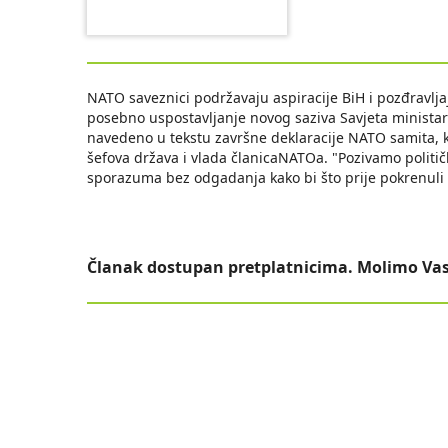
NATO saveznici podržavaju aspiracije BiH i pozđravlj
posebno uspostavljanje novog saziva Savjeta ministar
navedeno u tekstu završne deklaracije NATO samita, ko
šefova država i vlada članicaNATOa. "Pozivamo politič
sporazuma bez odgadanja kako bi što prije pokrenuli p
Članak dostupan pretplatnicima. Molimo Vas