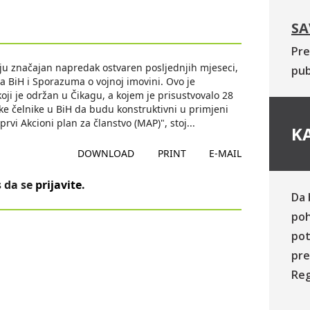
SA
Pre
aju značajan napredak ostvaren posljednjih mjeseci,
pub
a BiH i Sporazuma o vojnoj imovini. Ovo je
ji je održan u Čikagu, a kojem je prisustvovalo 28
ke čelnike u BiH da budu konstruktivni u primjeni
rvi Akcioni plan za članstvo (MAP)", stoj
...
KA
DOWNLOAD
PRINT
E-MAIL
 da se
prijavite
.
Da 
poh
pot
pre
Reg