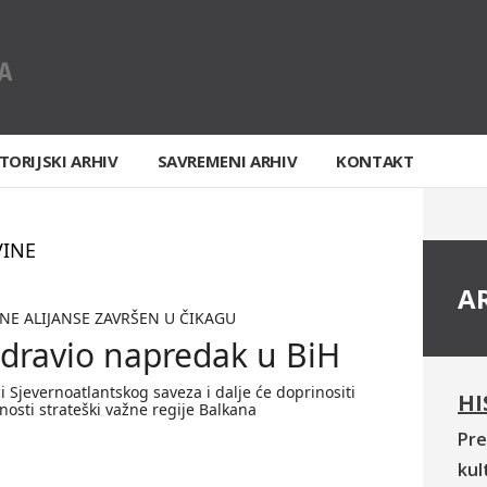
TORIJSKI ARHIV
SAVREMENI ARHIV
KONTAKT
VINE
A
NE ALIJANSE ZAVRŠEN U ČIKAGU
dravio napredak u BiH
ci Sjevernoatlantskog saveza i dalje će doprinositi
HI
dnosti strateški važne regije Balkana
Pre
kul