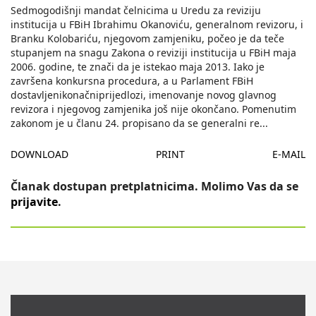
Sedmogodišnji mandat čelnicima u Uredu za reviziju
institucija u FBiH Ibrahimu Okanoviću, generalnom revizoru, i
Branku Kolobariću, njegovom zamjeniku, počeo je da teče
stupanjem na snagu Zakona o reviziji institucija u FBiH maja
2006. godine, te znači da je istekao maja 2013. Iako je
završena konkursna procedura, a u Parlament FBiH
dostavljenikonačniprijedlozi, imenovanje novog glavnog
revizora i njegovog zamjenika još nije okončano. Pomenutim
zakonom je u članu 24. propisano da se generalni re
...
DOWNLOAD
PRINT
E-MAIL
Članak dostupan pretplatnicima. Molimo Vas da se
prijavite
.