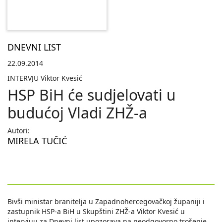
DNEVNI LIST
22.09.2014
INTERVJU Viktor Kvesić
HSP BiH će sudjelovati u
budućoj Vladi ZHŽ-a
Autori:
MIRELA TUČIĆ
Bivši ministar branitelja u Zapadnohercegovačkoj županiji i
zastupnik HSP-a BiH u Skupštini ZHŽ-a Viktor Kvesić u
intervjuu za Dnevni list upozorava na neodgovorno trošenje