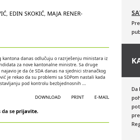
SA
IĆ
,
EDIN SKOKIĆ
,
MAJA RENER-
Pre
pub
 kantona danas odlučuju o razrješenju ministara iz
KA
andidata za nove kantonalne ministre. Sa druge
 najavio je da će SDA danas na sjednici stranačkog
ović je rekao da su problemi sa SDPom nastali kada
 stavljanju pod kontrolu bezbjednosnih
...
Da 
DOWNLOAD
PRINT
E-MAIL
poh
pot
 da se
prijavite
.
pre
Reg