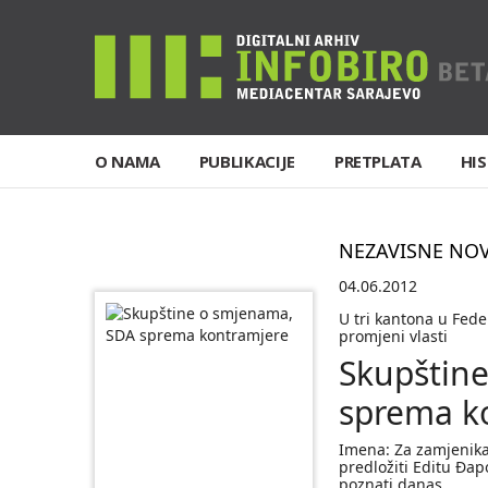
O NAMA
PUBLIKACIJE
PRETPLATA
HIS
NEZAVISNE NO
04.06.2012
U tri kantona u Fede
promjeni vlasti
Skupštin
sprema k
Imena: Za zamjenika 
predložiti Editu Đap
poznati danas