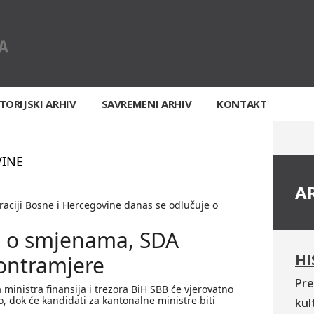
TORIJSKI ARHIV
SAVREMENI ARHIV
KONTAKT
VINE
A
raciji Bosne i Hercegovine danas se odlučuje o
e o smjenama, SDA
HI
ontramjere
Pre
ministra finansija i trezora BiH SBB će vjerovatno
o, dok će kandidati za kantonalne ministre biti
kul