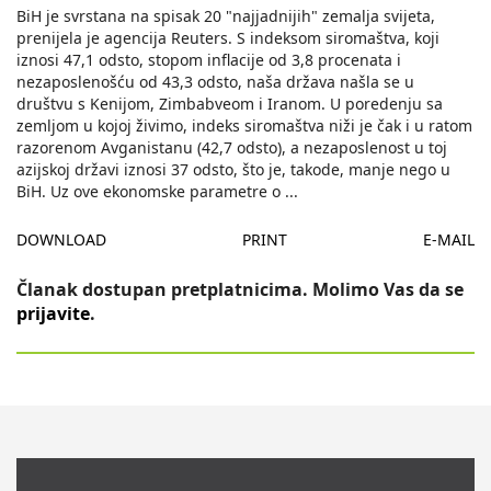
BiH je svrstana na spisak 20 "najjadnijih" zemalja svijeta,
prenijela je agencija Reuters. S indeksom siromaštva, koji
iznosi 47,1 odsto, stopom inflacije od 3,8 procenata i
nezaposlenošću od 43,3 odsto, naša država našla se u
društvu s Kenijom, Zimbabveom i Iranom. U poredenju sa
zemljom u kojoj živimo, indeks siromaštva niži je čak i u ratom
razorenom Avganistanu (42,7 odsto), a nezaposlenost u toj
azijskoj državi iznosi 37 odsto, što je, takode, manje nego u
BiH. Uz ove ekonomske parametre o
...
DOWNLOAD
PRINT
E-MAIL
Članak dostupan pretplatnicima. Molimo Vas da se
prijavite
.