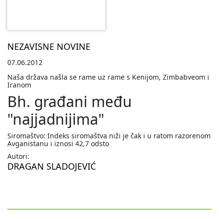
NEZAVISNE NOVINE
07.06.2012
Naša država našla se rame uz rame s Kenijom, Zimbabveom i
Iranom
Bh. građani među
"najjadnijima"
Siromaštvo: Indeks siromaštva niži je čak i u ratom razorenom
Avganistanu i iznosi 42,7 odsto
Autori:
DRAGAN SLADOJEVIĆ