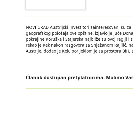
NOVI GRAD Austrijski investitori zainteresovani su z
geografskog položaja ove opštine, izjavio je juče Dona
pokrajine Koruška i Štajerska najbliže su ovoj regiji 
rekao je Kek nakon razgovora sa Snježanom Rajilić, n
Austrije, dodao je Kek, porijeklom je sa prostora BiH, 
Članak dostupan pretplatnicima. Molimo Vas