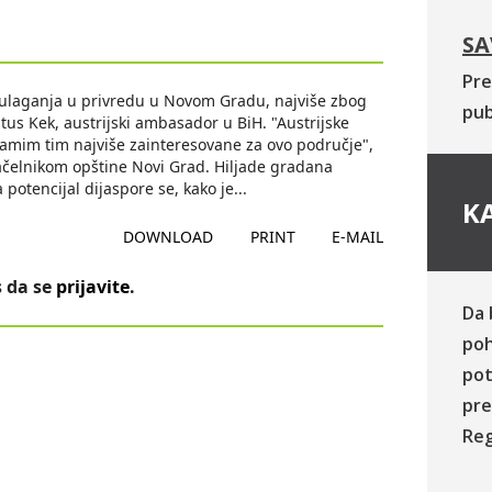
SA
Pre
a ulaganja u privredu u Novom Gradu, najviše zbog
pub
tus Kek, austrijski ambasador u BiH. "Austrijske
i samim tim najviše zainteresovane za ovo područje",
ačelnikom opštine Novi Grad. Hiljade gradana
a potencijal dijaspore se, kako je
...
KA
DOWNLOAD
PRINT
E-MAIL
 da se
prijavite
.
Da 
poh
pot
pre
Reg