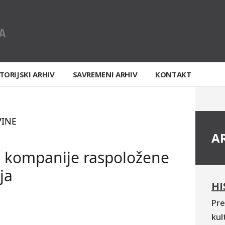
TORIJSKI ARHIV
SAVREMENI ARHIV
KONTAKT
VINE
A
e kompanije raspoložene
ja
HI
Pre
kul