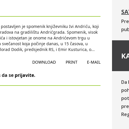
SA
Pre
stavljen je spomenik književniku Ivi Andriću, koji
pub
 radova na gradilištu Andrićgrada. Spomenik, visok
ća i istovjetan je onome na Andrićevom trgu u
 svečanost koja počinje danas, u 15 časova, u
orad Dodik, predsjednik RS, i Emir Kusturica, o
...
KA
DOWNLOAD
PRINT
E-MAIL
 da se
prijavite
.
Da 
poh
pot
pre
Reg