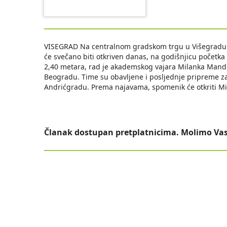
VISEGRAD Na centralnom gradskom trgu u Višegradu po
će svečano biti otkriven danas, na godišnjicu početka
2,40 metara, rad je akademskog vajara Milanka Mandi
Beogradu. Time su obavljene i posljednje pripreme za
Andrićgradu. Prema najavama, spomenik će otkriti Mil
Članak dostupan pretplatnicima. Molimo Vas