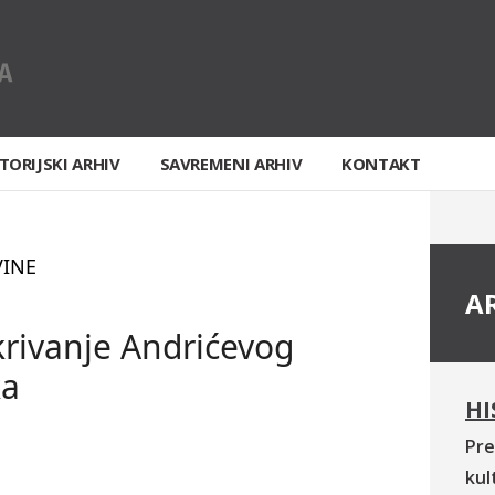
TORIJSKI ARHIV
SAVREMENI ARHIV
KONTAKT
VINE
A
rivanje Andrićevog
ka
HI
Pre
kul