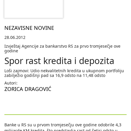
NEZAVISNE NOVINE
28.06.2012
Izvještaj Agencije za bankarstvo RS za prvo tromjesečje ove
godine
Spor rast kredita i depozita
Loši zajmovi: Udio nekvalitetnih kredita u ukupnom portfoliju
zabilježio godišnji pad sa 16,9 odsto na 11,48 odsto
Autori:
ZORICA DRAGOVIĆ
Banke u RS su u prvom tromjesečju ove godine odobrile 4,3
milijarde KM kredita, što predstavlja rast od četiri odsto u