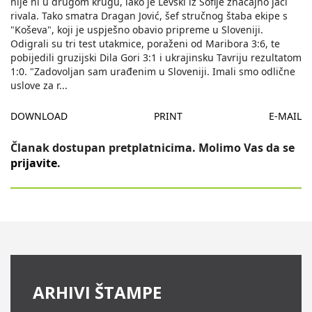
nije ni u drugom krugu, iako je Levski iz Sofije značajno jači
rivala. Tako smatra Dragan Jović, šef stručnog štaba ekipe s
"Koševa", koji je uspješno obavio pripreme u Sloveniji.
Odigrali su tri test utakmice, poraženi od Maribora 3:6, te
pobijedili gruzijski Dila Gori 3:1 i ukrajinsku Tavriju rezultatom
1:0. "Zadovoljan sam urađenim u Sloveniji. Imali smo odlične
uslove za r
...
DOWNLOAD
PRINT
E-MAIL
Članak dostupan pretplatnicima. Molimo Vas da se
prijavite
.
ARHIVI ŠTAMPE