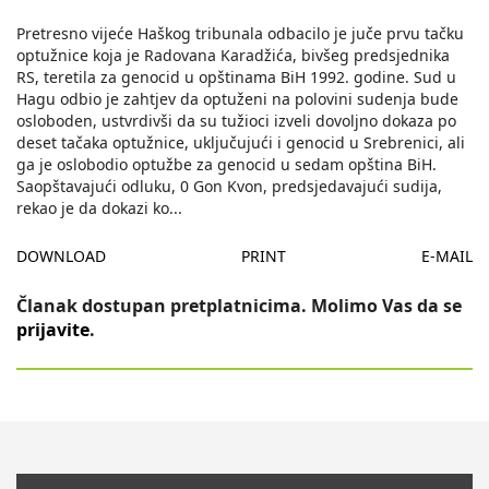
Pretresno vijeće Haškog tribunala odbacilo je juče prvu tačku
optužnice koja je Radovana Karadžića, bivšeg predsjednika
RS, teretila za genocid u opštinama BiH 1992. godine. Sud u
Hagu odbio je zahtjev da optuženi na polovini sudenja bude
osloboden, ustvrdivši da su tužioci izveli dovoljno dokaza po
deset tačaka optužnice, uključujući i genocid u Srebrenici, ali
ga je oslobodio optužbe za genocid u sedam opština BiH.
Saopštavajući odluku, 0 Gon Kvon, predsjedavajući sudija,
rekao je da dokazi ko
...
DOWNLOAD
PRINT
E-MAIL
Članak dostupan pretplatnicima. Molimo Vas da se
prijavite
.