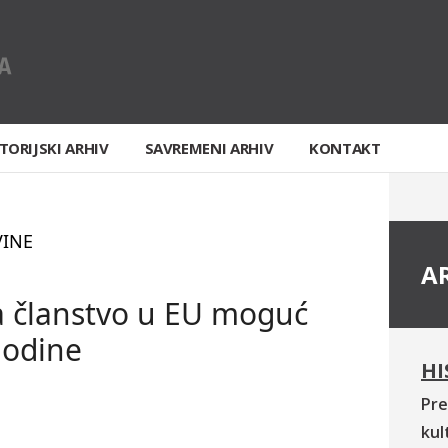
TORIJSKI ARHIV
SAVREMENI ARHIV
KONTAKT
VINE
A
a članstvo u EU moguć
godine
HI
Pre
kul