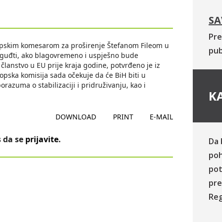
SA
Pre
evropskim komesarom za proširenje Štefanom Fileom u
pub
oguđti, ako blagovremeno i uspješno bude
lanstvo u EU prije kraja godine, potvrđeno je iz
opska komisija sada očekuje da će BiH biti u
azuma o stabilizaciji i pridruživanju, kao i
KA
DOWNLOAD
PRINT
E-MAIL
 da se
prijavite
.
Da 
poh
pot
pre
Reg