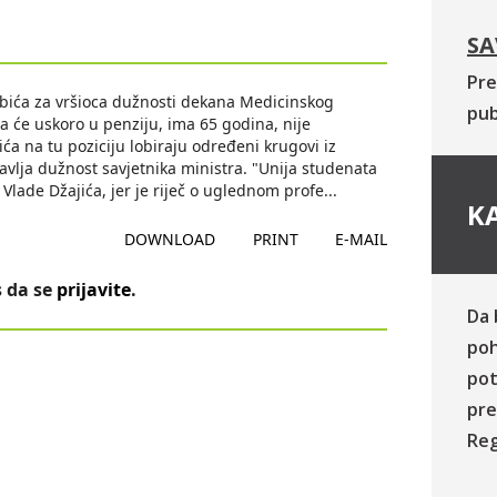
SA
Pre
obića za vršioca dužnosti dekana Medicinskog
pub
da će uskoro u penziju, ima 65 godina, nije
ća na tu poziciju lobiraju određeni krugovi iz
bavlja dužnost savjetnika ministra. "Unija studenata
Vlade Džajića, jer je riječ o uglednom profe
...
KA
DOWNLOAD
PRINT
E-MAIL
 da se
prijavite
.
Da 
poh
pot
pre
Reg