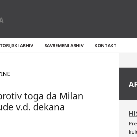
TORIJSKI ARHIV
SAVREMENI ARHIV
KONTAKT
VINE
A
protiv toga da Milan
ude v.d. dekana
HI
Pre
kul