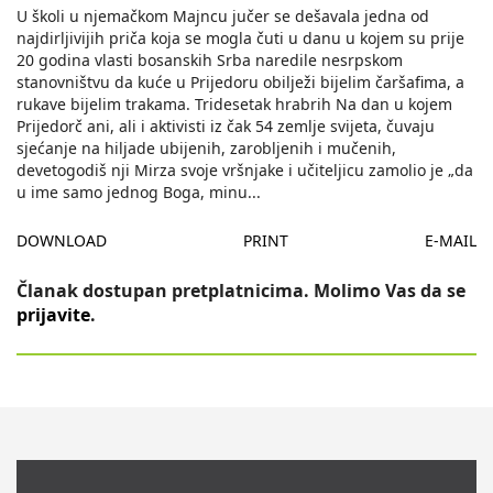
U školi u njemačkom Majncu jučer se dešavala jedna od
najdirljivijih priča koja se mogla čuti u danu u kojem su prije
20 godina vlasti bosanskih Srba naredile nesrpskom
stanovništvu da kuće u Prijedoru obilježi bijelim čaršafima, a
rukave bijelim trakama. Tridesetak hrabrih Na dan u kojem
Prijedorč ani, ali i aktivisti iz čak 54 zemlje svijeta, čuvaju
sjećanje na hiljade ubijenih, zarobljenih i mučenih,
devetogodiš nji Mirza svoje vršnjake i učiteljicu zamolio je „da
u ime samo jednog Boga, minu
...
DOWNLOAD
PRINT
E-MAIL
Članak dostupan pretplatnicima. Molimo Vas da se
prijavite
.