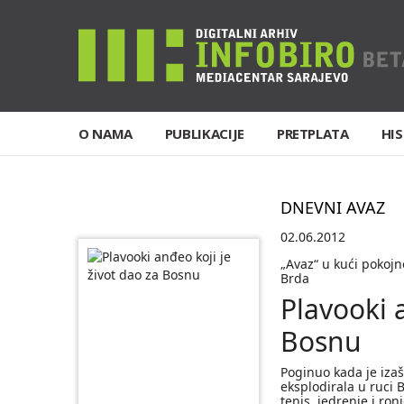
O NAMA
PUBLIKACIJE
PRETPLATA
HIS
DNEVNI AVAZ
02.06.2012
„Avaz“ u kući pokoj
Brda
Plavooki 
Bosnu
Poginuo kada je izaš
eksplodirala u ruci B
tenis, jedrenje i ro