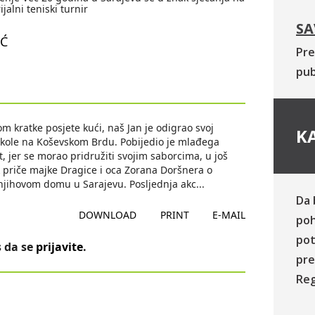
alni teniski turnir
SA
IĆ
Pre
pub
m kratke posjete kući, naš Jan je odigrao svoj
KA
 škole na Koševskom Brdu. Pobijedio je mlađega
et, jer se morao pridružiti svojim saborcima, u još
k priče majke Dragice i oca Zorana Doršnera o
 njihovom domu u Sarajevu. Posljednja akc
...
Da 
DOWNLOAD
PRINT
E-MAIL
poh
pot
 da se
prijavite
.
pre
Reg