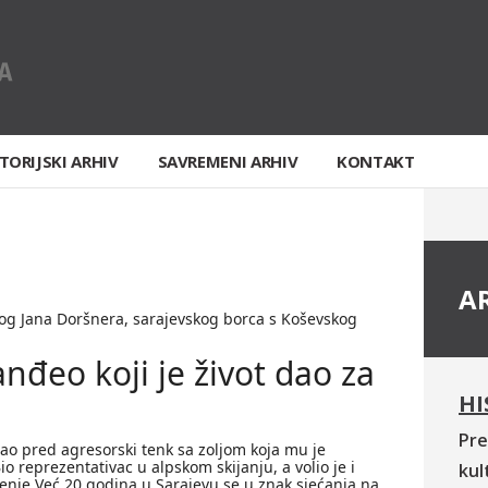
TORIJSKI ARHIV
SAVREMENI ARHIV
KONTAKT
A
nog Jana Doršnera, sarajevskog borca s Koševskog
anđeo koji je život dao za
HI
Pre
ao pred agresorski tenk sa zoljom koja mu je
io reprezentativac u alpskom skijanju, a volio je i
kul
njenje Već 20 godina u Sarajevu se u znak sjećanja na