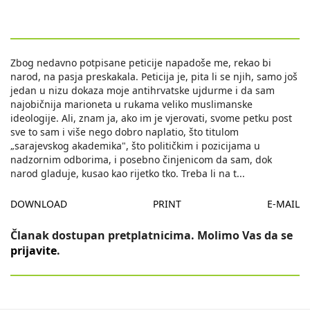
Zbog nedavno potpisane peticije napadoše me, rekao bi
narod, na pasja preskakala. Peticija je, pita li se njih, samo još
jedan u nizu dokaza moje antihrvatske ujdurme i da sam
najobičnija marioneta u rukama veliko muslimanske
ideologije. Ali, znam ja, ako im je vjerovati, svome petku post
sve to sam i više nego dobro naplatio, što titulom
„sarajevskog akademika", što političkim i pozicijama u
nadzornim odborima, i posebno činjenicom da sam, dok
narod gladuje, kusao kao rijetko tko. Treba li na t
...
DOWNLOAD
PRINT
E-MAIL
Članak dostupan pretplatnicima. Molimo Vas da se
prijavite
.