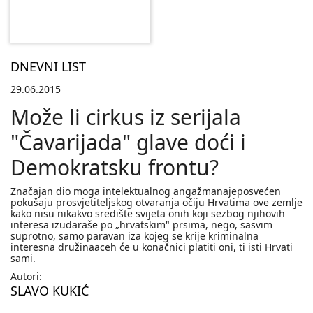
DNEVNI LIST
29.06.2015
Može li cirkus iz serijala
"Čavarijada" glave doći i
Demokratsku frontu?
Značajan dio moga intelektualnog angažmanajeposvećen
pokušaju prosvjetiteljskog otvaranja očiju Hrvatima ove zemlje
kako nisu nikakvo središte svijeta onih koji sezbog njihovih
interesa izudaraše po „hrvatskim" prsima, nego, sasvim
suprotno, samo paravan iza kojeg se krije kriminalna
interesna družinaaceh će u konačnici platiti oni, ti isti Hrvati
sami.
Autori:
SLAVO KUKIĆ