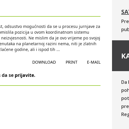
SA
Pre
t, odsustvo mogućnosti da se u procesu jurnjave za
pub
romislila pozicija u ovom koordinatnom sistemu
i neizvjesnosti. Ne mislim da je ovo vrijeme po svojoj
enutaka na planetarnoj razini nema, niti je zlatnih
laćene godine, ali i ispod tih
...
KA
DOWNLOAD
PRINT
E-MAIL
 da se
prijavite
.
Da 
poh
pot
pre
Reg