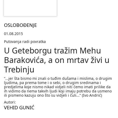
OSLOBOĐENJE
01.08.2015
Putovanja radi povratka
U Geteborgu tražim Mehu
Barakovića, a on mrtav živi u
Trebinju
“...jer šta bismo mi znali o tuđim dušama i mislima, o drugim
ljudima, pa prema tome i o sebi, o drugim sredinama i
predjelima koje nismo nikad vidjeli niti ćemo imati prilike da
ih vidimo da nema takvih ljudi koji imaju potrebu da usmeno
ili pismeno kazuju ono što su vidjeli i čuli...” (Ivo Andrić)
Autori:
VEHID GUNIĆ