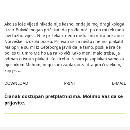
Ako za loše vijesti nikada nije kasno, onda je moj dragi kolega
Uzeir Bukvić mogao pričekati da prođe noć, pa da mi tek tada
javi tužnu vijest. Nije pričekao, nego me kasno noću pozvao iz
Norveške i izokola počeo: Prihvati se za nešto i nemoj plakati!
Maloprije su mi iz Geteborga javili da je tamo, poslije kra će
bo les ti, umro Me ho Ba ra ko vić! Kako meni malo treba, ja
odmah otisnuh plakati. Ko streha. Nisam ja zaplakao samo za
pjesnikom Mehom, nego sam zaplakao za dragim čovjekom,
koji je,
...
DOWNLOAD
PRINT
E-MAIL
Članak dostupan pretplatnicima. Molimo Vas da se
prijavite
.