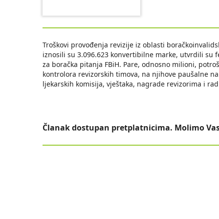
Troškovi provođenja revizije iz oblasti boračkoinvalids
iznosili su 3.096.623 konvertibilne marke, utvrdili su f
za boračka pitanja FBiH. Pare, odnosno milioni, potro
kontrolora revizorskih timova, na njihove paušalne 
ljekarskih komisija, vještaka, nagrade revizorima i ra
Članak dostupan pretplatnicima. Molimo Vas