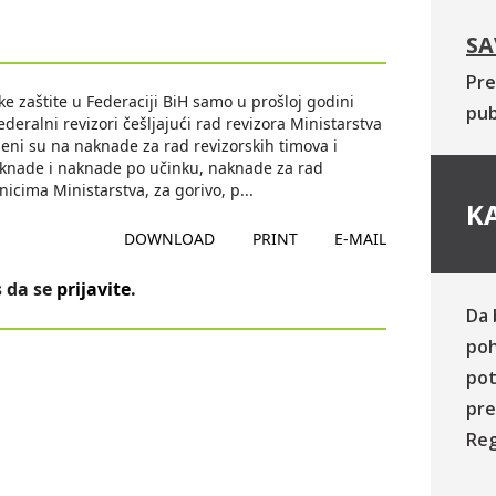
SA
Pre
ke zaštite u Federaciji BiH samo u prošloj godini
pub
ederalni revizori češljajući rad revizora Ministarstva
šeni su na naknade za rad revizorskih timova i
naknade i naknade po učinku, naknade za rad
dnicima Ministarstva, za gorivo, p
...
KA
DOWNLOAD
PRINT
E-MAIL
 da se
prijavite
.
Da 
poh
pot
pre
Reg