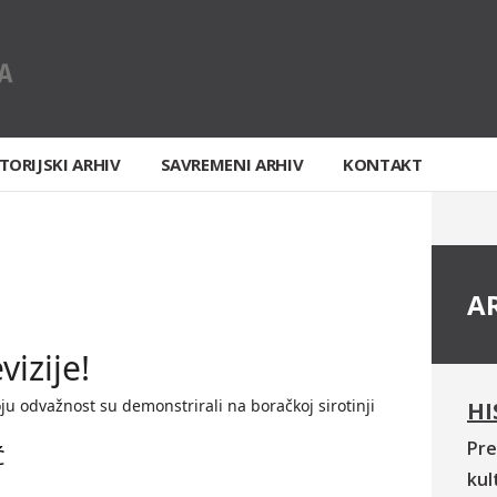
TORIJSKI ARHIV
SAVREMENI ARHIV
KONTAKT
A
vizije!
oju odvažnost su demonstrirali na boračkoj sirotinji
HI
Pre
Ć
kul