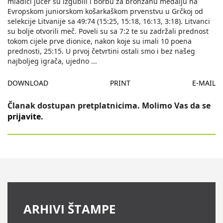
mladići jučer su izgubili i borbu za bronzanu medalju na
Evropskom juniorskom košarkaškom prvenstvu u Grčkoj od
selekcije Litvanije sa 49:74 (15:25, 15:18, 16:13, 3:18). Litvanci
su bolje otvorili meč. Poveli su sa 7:2 te su zadržali prednost
tokom cijele prve dionice, nakon koje su imali 10 poena
prednosti, 25:15. U prvoj četvrtini ostali smo i bez našeg
najboljeg igrača, ujedno
...
DOWNLOAD
PRINT
E-MAIL
Članak dostupan pretplatnicima. Molimo Vas da se
prijavite
.
ARHIVI ŠTAMPE