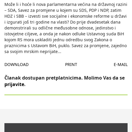
Može li i hoće li nova parlamentarna većina na državnoj razini
– SDA, Savez za promjene u kojem su SDS, PDP i NDP, zatim
HDZ i SBB – izvesti sve socijalne i ekonomske reforme u državi
i izgurati još tri godine na vlasti? Do prije dvadesetak dana
demonstrirali su odlične međusobne odnose, jedinstvo i
istovjetne ciljeve, a onda je nakon odluke Ustavnog suda BiH
kojom RS mora uskladiti jednu odredbu svog Zakona o
praznicima s Ustavom BiH, puklo. Savez za promjene, zajedno
sa svojim mrskim neprijate
...
DOWNLOAD
PRINT
E-MAIL
Članak dostupan pretplatnicima. Molimo Vas da se
prijavite
.