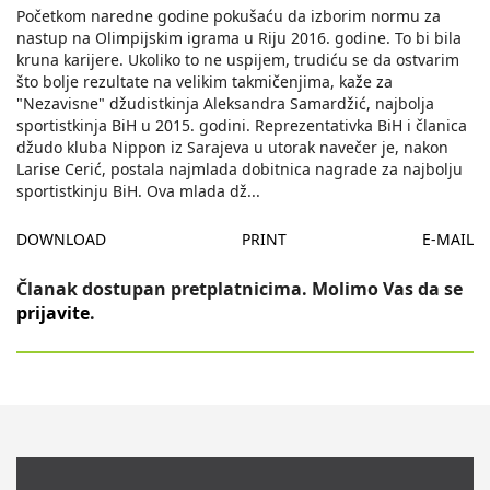
Početkom naredne godine pokušaću da izborim normu za
nastup na Olimpijskim igrama u Riju 2016. godine. To bi bila
kruna karijere. Ukoliko to ne uspijem, trudiću se da ostvarim
što bolje rezultate na velikim takmičenjima, kaže za
"Nezavisne" džudistkinja Aleksandra Samardžić, najbolja
sportistkinja BiH u 2015. godini. Reprezentativka BiH i članica
džudo kluba Nippon iz Sarajeva u utorak navečer je, nakon
Larise Cerić, postala najmlada dobitnica nagrade za najbolju
sportistkinju BiH. Ova mlada dž
...
DOWNLOAD
PRINT
E-MAIL
Članak dostupan pretplatnicima. Molimo Vas da se
prijavite
.