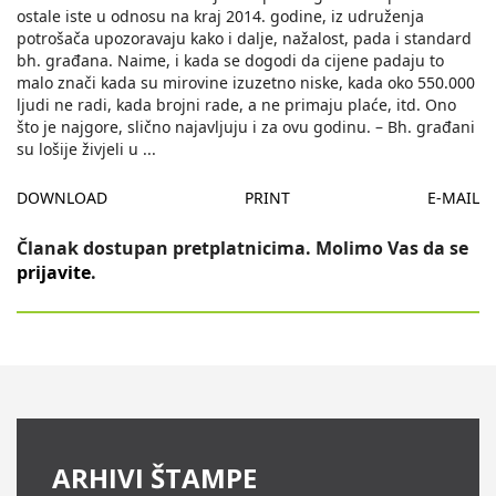
ostale iste u odnosu na kraj 2014. godine, iz udruženja
potrošača upozoravaju kako i dalje, nažalost, pada i standard
bh. građana. Naime, i kada se dogodi da cijene padaju to
malo znači kada su mirovine izuzetno niske, kada oko 550.000
ljudi ne radi, kada brojni rade, a ne primaju plaće, itd. Ono
što je najgore, slično najavljuju i za ovu godinu. – Bh. građani
su lošije živjeli u
...
DOWNLOAD
PRINT
E-MAIL
Članak dostupan pretplatnicima. Molimo Vas da se
prijavite
.
ARHIVI ŠTAMPE