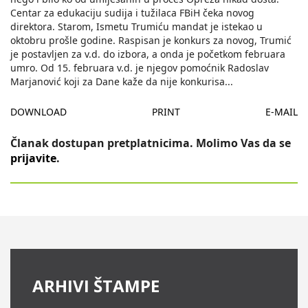
Centar za edukaciju sudija i tužilaca FBiH čeka novog
direktora. Starom, Ismetu Trumiću mandat je istekao u
oktobru prošle godine. Raspisan je konkurs za novog, Trumić
je postavljen za v.d. do izbora, a onda je početkom februara
umro. Od 15. februara v.d. je njegov pomoćnik Radoslav
Marjanović koji za Dane kaže da nije konkurisa
...
DOWNLOAD
PRINT
E-MAIL
Članak dostupan pretplatnicima. Molimo Vas da se
prijavite
.
ARHIVI ŠTAMPE