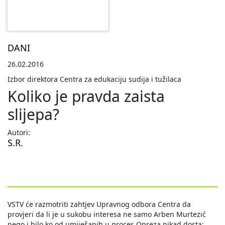
DANI
26.02.2016
Izbor direktora Centra za edukaciju sudija i tužilaca
Koliko je pravda zaista
slijepa?
Autori:
S.R.
VSTV će razmotriti zahtjev Upravnog odbora Centra da
provjeri da li je u sukobu interesa ne samo Arben Murtezić
nego i bilo ko od umiješanih u proces Opreza nikad dosta: