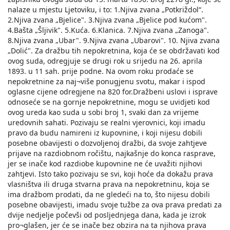
nalaze u mjestu Ljetoviku, i to: 1.Njiva zvana „Potkriždol“.
2.Njiva zvana „Bjelice". 3.Njiva zvana „Bjelice pod kućom".
4.Bašta „Šljivik". 5.Kuća. 6.Klanica. 7.Njiva zvana „Zanoga".
8.Njiva zvana „Ubar". 9.Njiva zvana „Ubarovi". 10. Njiva zvana
„Dolić". Za dražbu tih nepokretnina, koja će se obdržavati kod
ovog suda, odregjuje se drugi rok u srijedu na 26. aprila
1893. u 11 sah. prije podne. Na ovom roku prodaće se
nepokretnine za naj¬više ponugjenu svotu, makar i ispod
oglasne cijene odregjene na 820 for.Dražbeni uslovi i isprave
odnoseće se na gornje nepokretnine, mogu se uvidjeti kod
ovog ureda kao suda u sobi broj 1, svaki dan za vrijeme
uredovnih sahati. Pozivaju se realni vjerovnici, koji imadu
pravo da budu namireni iz kupovnine, i koji nijesu dobili
posebne obavijesti o dozvoljenoj dražbi, da svoje zahtjeve
prijave na razdiobnom ročištu, najkašnje do konca rasprave,
jer se inače kod razdiobe kupovnine ne će uvažiti njihovi
zahtjevi. Isto tako pozivaju se svi, koji hoće da dokažu prava
vlasništva ili druga stvarna prava na nepokretninu, koja se
ima dražbom prodati, da ne gledeći na to, što nijesu dobili
posebne obavijesti, imadu svoje tužbe za ova prava predati za
dvije nedjelje počevši od posljednjega dana, kada je izrok
pro¬glašen, jer će se inače bez obzira na ta njihova prava