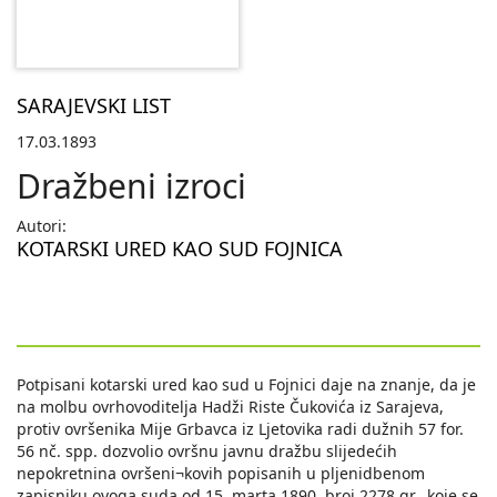
SARAJEVSKI LIST
17.03.1893
Dražbeni izroci
Autori:
KOTARSKI URED KAO SUD FOJNICA
Potpisani kotarski ured kao sud u Fojnici daje na znanje, da je
na molbu ovrhovoditelja Hadži Riste Čukovića iz Sarajeva,
protiv ovršenika Mije Grbavca iz Ljetovika radi dužnih 57 for.
56 nč. spp. dozvolio ovršnu javnu dražbu slijedećih
nepokretnina ovršeni¬kovih popisanih u pljenidbenom
zapisniku ovoga suda od 15. marta 1890. broj 2278 gr., koje se