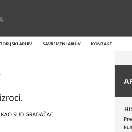
TORIJSKI ARHIV
SAVREMENI ARHIV
KONTAKT
T
A
zroci.
HI
D KAO SUD GRADAČAC
Pre
kul