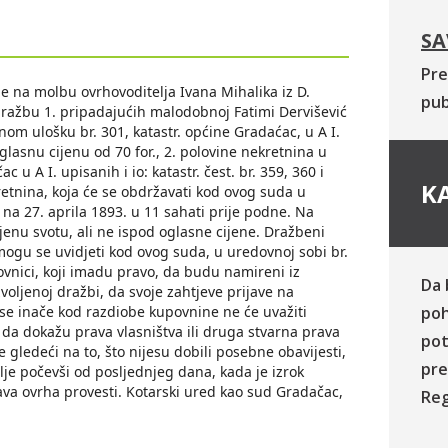
SA
Pre
e na molbu ovrhovoditelja Ivana Mihalika iz D.
pub
 dražbu 1. pripadajućih malodobnoj Fatimi Dervišević
m ulošku br. 301, katastr. općine Gradaćac, u A I.
 oglasnu cijenu od 70 for., 2. polovine nekretnina u
u A I. upisanih i io: katastr. čest. br. 359, 360 i
KA
retnina, koja će se obdržavati kod ovog suda u
 na 27. aprila 1893. u 11 sahati prije podne. Na
nu svotu, ali ne ispod oglasne cijene. Dražbeni
mogu se uvidjeti kod ovog suda, u uredovnoj sobi br.
rovnici, koji imadu pravo, da budu namireni iz
Da 
voljenoj dražbi, da svoje zahtjeve prijave na
 se inače kod razdiobe kupovnine ne će uvažiti
poh
će da dokažu prava vlasništva ili druga stvarna prava
pot
gledeći na to, što nijesu dobili posebne obavijesti,
pre
lje počevši od posljednjeg dana, kada je izrok
rava ovrha provesti. Kotarski ured kao sud Gradačac,
Reg