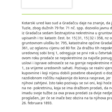
Kotarski ured kao sud a Gradačcu daje na znanje, da j
Tuzle, zbog dužnih 79 for. 71 nč. spp. dozvolio javnu
iz Gradačca sedam šestnajstina nekretnina u gruntovno
upisanih i to: katastr. čest. br. 15|31, 15|32 i 358, nz
gruntovnom ulošku br. 795, katastralne općine Gradačac 
361, uz oglasnu cijenu od 80 for. Za dražbu tih nepok
uredovnoj sobi broj 1, odregjuje se prvi rok u četvrtak
ovom roku prodaće se nepokretnine za najviše ponugje
uslovi i isprave odnoseće se na gornje nepokretnine 
1, za vrijeme uredovnih sahati. Pozivaju se realni vje
kupovnine i koji nijesu dobili posebne obavijesti o doz
razdiobnom ročištu najkasnije do konca rasprave, jer
njihovi zahtjevi. Isto tako pozivaju se svi oni, koji ho
na ne- pokretninu, koja se ima dražbom prodati, da ne 
imadu svoje tužbe za ova prava predati za dvije nedje
proglašen, jer će se inače bez obzira na ta njihova p
26. februara 1893.