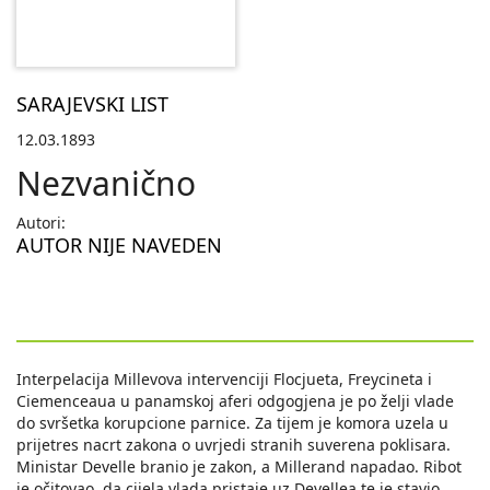
SARAJEVSKI LIST
12.03.1893
Nezvanično
Autori:
AUTOR NIJE NAVEDEN
Interpelacija Millevova intervenciji Flocjueta, Freycineta i
Сiеmenceaua u panamskoj aferi odgogjena je po želji vlade
do svršetka korupcione parnice. Za tijem je komora uzela u
prijetres nacrt zakona o uvrjedi stranih suverena poklisara.
Ministar Develle branio je zakon, a Millerand napadao. Ribot
je očitovao, da cijela vlada pristaje uz Devellea te je stavio