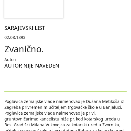
SARAJEVSKI LIST
02.08.1893
Zvanično.
Autori:
AUTOR NIJE NAVEDEN
Poglavica zemaljske vlade naimenovao je Dušana Metikoša iz
Zagreba privremenim učiteljem trgovačke škole u Banjaluci.
Poglavica zemaljske vlade naimenovao je privi,
gruntovničarima: kancelistu niže pr. kod kotarskog ureda u
Bos. Gradišci Milana Vukovojca za kotarski ured u Zvorniku,
učitelja osnovne škole u Jajcu Antona Babica za kotarski ured