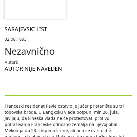
SARAJEVSKI LIST
02.08.1893
Nezavnično
Autori:
AUTOR NIJE NAVEDEN
Franceski residenat Pavie ostavio je jučer pristanište su tri
topovska broda. U Bangkoku vlada potpuni mir. 26. jula.
Javljaju, da kineska vlada ne će protestovati protivu
potraživanja Franceske odnosno zemalja na lijevoj obali
Mekonga do 23. stepena širine, ali ona se čvrsto drži
mnijenja, da obije obale Mekonga, do jedne tačke, koja leži