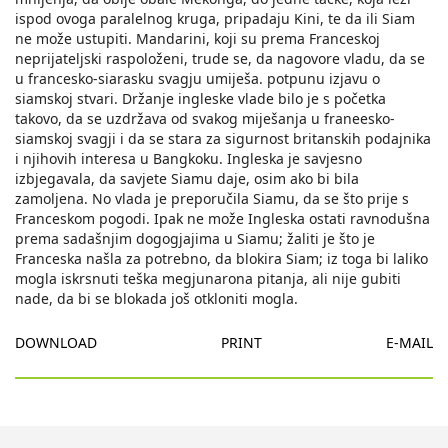
ispod ovoga paralelnog kruga, pripadaju Kini, te da ili Siam
ne može ustupiti. Mandarini, koji su prema Franceskoj
neprijateljski raspoloženi, trude se, da nagovore vladu, da se
u francesko-siarasku svagju umiješa. potpunu izjavu o
siamskoj stvari. Držanje ingleske vlade bilo je s početka
takovo, da se uzdržava od svakog miješanja u franeesko-
siamskoj svagji i da se stara za sigurnost britanskih podajnika
i njihovih interesa u Bangkoku. Ingleska je savjesno
izbjegavala, da savjete Siamu daje, osim ako bi bila
zamoljena. No vlada je preporučila Siamu, da se što prije s
Franceskom pogodi. Ipak ne može Ingleska ostati ravnodušna
prema sadašnjim dogogjajima u Siamu; žaliti je što je
Franceska našla za potrebno, da blokira Siam; iz toga bi laliko
mogla iskrsnuti teška megjunarona pitanja, ali nije gubiti
nade, da bi se blokada još otkloniti mogla.
DOWNLOAD
PRINT
E-MAIL