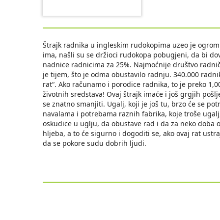
Štrajk radnika u ingleskim rudokopima uzeo je ogromn
ima, našli su se držioci rudokopa pobugjeni, da bi do
nadnice radnicima za 25%. Najmoćnije društvo radnič
je tijem, što je odma obustavilo radnju. 340.000 radni
rat“. Ako računamo i porodice radnika, to je preko 1,
životnih sredstava! Ovaj štrajk imaće i još grgjih pošlj
se znatno smanjiti. Ugalj, koji je još tu, brzo će se pot
navalama i potrebama raznih fabrika, koje troše ugalj,
oskudice u uglju, da obustave rad i da za neko doba ot
hljeba, a to će sigurno i dogoditi se, ako ovaj rat ustr
da se pokore sudu dobrih ljudi.