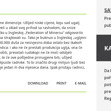
SA
Pre
e dimenzije. Ušljed niske cijene, koju sad ugalj
pub
veli u sklad svoj prihod sa rashodom, da snize
ko u Ingleskoj „Federation of Minersu“ odgovorilo
ka strajkovali su. Tako je buknuo u Ingleskoj „ugljeni
000.000 duša za neizvjesno doba ostalo bez ikakvih
KA
edica: i ako ne će prestati produkcija uglja, ona će
rošiti, preostali rudokopi ne će moći odoljeti
 te će ove pošljedne prinugjene biti, ušljed
puste radnike. To bi značilo drugi milijun ljudi bez
aje jedan ili dva mjeseca dana. Ipak pristaju radnici,
Da 
poh
DOWNLOAD
PRINT
E-MAIL
pot
pre
Reg