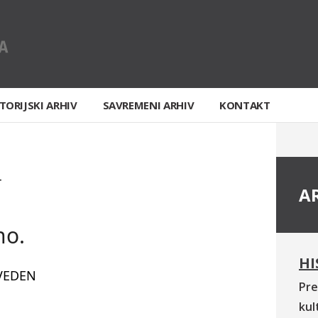
TORIJSKI ARHIV
SAVREMENI ARHIV
KONTAKT
T
A
no.
HI
VEDEN
Pre
kul