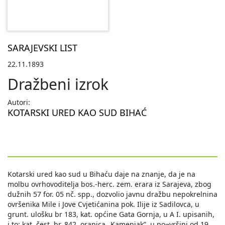
SARAJEVSKI LIST
22.11.1893
Dražbeni izrok
Autori:
KOTARSKI URED KAO SUD BIHAĆ
Kotarski ured kao sud u Bihaću daje na znanje, da je na
molbu ovrhovoditelja bos.-herc. zem. erara iz Sarajeva, zbog
dužnih 57 for. 05 nč. spp., dozvolio javnu dražbu nepokrelnina
ovršenika Mile i Jove Cvjetićanina pok. Ilije iz Sadilovca, u
grunt. ulošku br 183, kat. općine Gata Gornja, u A I. upisanih,
i to: kat. čest. br. 842. oranica „Kamenjak”, u po¬vršini od 19