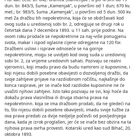
dun. br. 843/3, šuma „Kamenjak”, u površini od 1 dun; 670 kv.
met.; br. 983/5, šuma „Kamenjak", u površini od 5 dun. 500 kv.
met Za dražbu tih nepokretnina, koja će se obdržavati kod
ovog suda u uredovnoj sobi br. 2, odregjuje se drugi rok u
četvrtak dana 7 decembra 1893. u 11 sah. prije podne. Na
ovom roku prodaće se nepokretnine za naj¬više ponugjenu
svota, makar i ispod oglasne cijene odregjene na 120 for.
Dražbeni uslovi i isprave odnoseće se na gornje
nepokretnine, mogu se uvidjeti kod ovog suda u uredovnoj
sobi br. 2, za vrijeme uredovnih sahati. Pozivaju se realni
vjerovnici, koji imadu pravo da budu namireni iz kupovnine, i
koji nijesu dobili posebne obavijesti o dozvoljenoj dražbi, da
svoje zahtjeve prijave na razdiobnom ročištu, najkašnje do
konca rasprave, jer se inače kod razdiobe kupovnine ne će
uvažiti njihovi zahtjevi. Isto tako pozivaju se svi, koji hoće da
dokažu prava vlasništva ili druga stvarna prava na
nepokretninn. koja se ima dražbom prodati, da ne gledeći na
to, što nijesu dobili posebne obavijesti, imadu svoje tužbe za
ova prava predati za dvije nedjelje počevši od posljednjega
dana, kada je izrok proglašen, jer će se inače bez obzira na ta
njihova prava ovrha provesti. Kotarski ured kao sud Bihać, 20.
oktobra 1893.