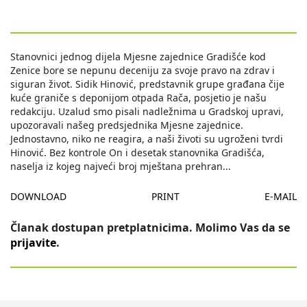
Stanovnici jednog dijela Mjesne zajednice Gradišće kod
Zenice bore se nepunu deceniju za svoje pravo na zdrav i
siguran život. Sidik Hinović, predstavnik grupe građana čije
kuće graniče s deponijom otpada Rača, posjetio je našu
redakciju. Uzalud smo pisali nadležnima u Gradskoj upravi,
upozoravali našeg predsjednika Mjesne zajednice.
Jednostavno, niko ne reagira, a naši životi su ugroženi tvrdi
Hinović. Bez kontrole On i desetak stanovnika Gradišća,
naselja iz kojeg najveći broj mještana prehran
...
DOWNLOAD
PRINT
E-MAIL
Članak dostupan pretplatnicima. Molimo Vas da se
prijavite
.