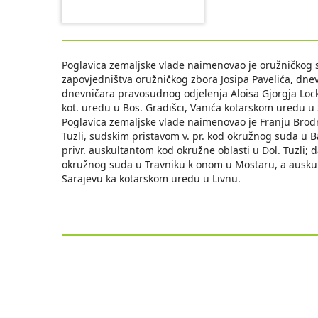
Poglavica zemaljske vlade naimenovao je oružničkog 
zapovjedništva oružničkog zbora Josipa Pavelića, dne
dnevničara pravosudnog odjelenja Aloisa Gjorgja Lockea
kot. uredu u Bos. Gradišci, Vanića kotarskom uredu u
Poglavica zemaljske vlade naimenovao je Franju Brodnik
Tuzli, sudskim pristavom v. pr. kod okružnog suda u B
privr. auskultantom kod okružne oblasti u Dol. Tuzli;
okružnog suda u Travniku k onom u Mostaru, a ausku
Sarajevu ka kotarskom uredu u Livnu.