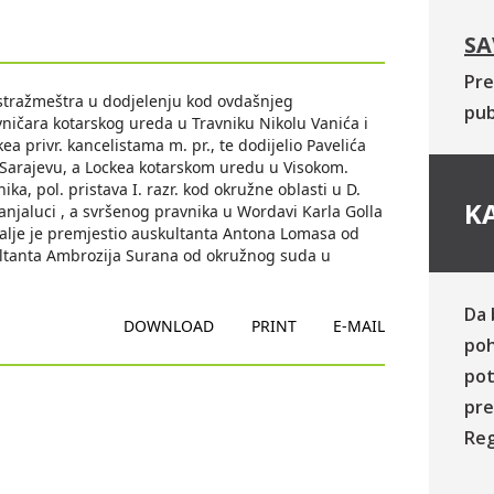
SA
Pre
stražmeštra u dodjelenju kod ovdašnjeg
pub
vničara kotarskog ureda u Travniku Nikolu Vanića i
 privr. kancelistama m. pr., te dodijelio Pavelića
 Sarajevu, a Lockea kotarskom uredu u Visokom.
a, pol. pristava I. razr. kod okružne oblasti u D.
KA
anjaluci , a svršenog pravnika u Wordavi Karla Golla
 dalje je premjestio auskultanta Antona Lomasa od
ltanta Ambrozija Surana od okružnog suda u
Da 
DOWNLOAD
PRINT
E-MAIL
poh
pot
pre
Reg