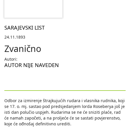
SARAJEVSKI LIST
24.11.1893
Zvanično
Autori:
AUTOR NIJE NAVEDEN
Odbor za izmirenje štrajkujućih rudara i vlasnika rudnika, koji
se 17. o. mj. sastao pod predsjedanjem lorda Roseberуa još je
isti dan polučio uspjeh. Rudarima se ne će sniziti plaće, rad
će namah započeti, a na proljeće će se sastati povjerenstvo,
koje će ođnošaj definitivno urediti.