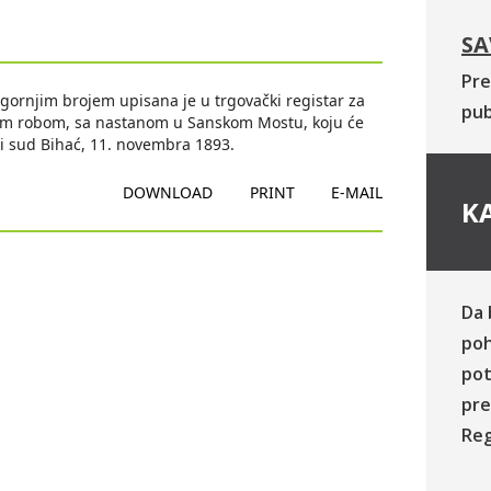
SA
Pre
ornjim brojem upisana je u trgovački registar za
pub
vitom robom, sa nastanom u Sanskom Mostu, koju će
žni sud Bihać, 11. novembra 1893.
DOWNLOAD
PRINT
E-MAIL
KA
Da 
poh
pot
pre
Reg