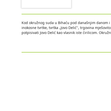
Kod okružnog suda u Bihaću pod današnjim danom i g
inokosne tvrtke, tvrtka „Jovo Delić", trgovina mješo
potpisivati Jovo Delić kao vlasnik iste ćirilicom. Okru