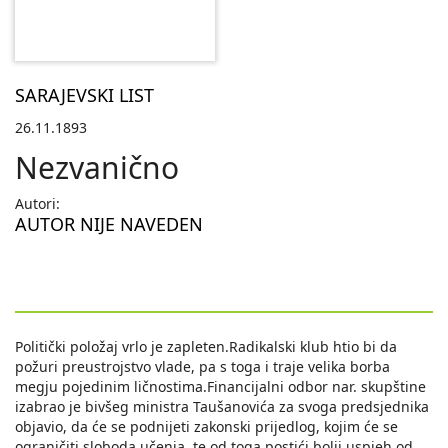
SARAJEVSKI LIST
26.11.1893
Nezvanično
Autori:
AUTOR NIJE NAVEDEN
Politički položaj vrlo je zapleten.Radikalski klub htio bi da
požuri preustrojstvo vlade, pa s toga i traje velika borba
megju pojedinim ličnostima.Financijalni odbor nar. skupštine
izabrao je bivšeg ministra Taušanovića za svoga predsjednika
objavio, da će se podnijeti zakonski prijedlog, kojim će se
ograničiti sloboda učenja, te od toga postići bolji uspjeh od