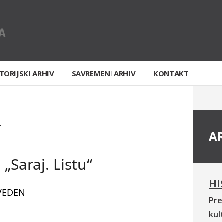
TORIJSKI ARHIV
SAVREMENI ARHIV
KONTAKT
T
A
„Saraj. Listu“
HI
VEDEN
Pre
kul