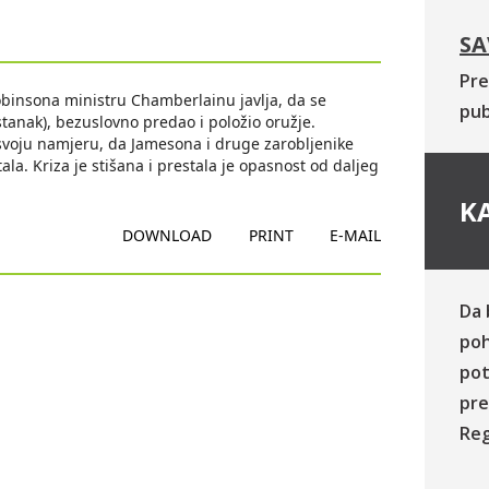
SA
Pre
binsona ministru Chamberlainu javlja, da se
pub
tanak), bezuslovno predao i položio oružje.
 svoju namjeru, da Jamesona i druge zarobljenike
a. Kriza je stišana i prestala je opasnost od daljeg
KA
DOWNLOAD
PRINT
E-MAIL
Da 
poh
pot
pre
Reg