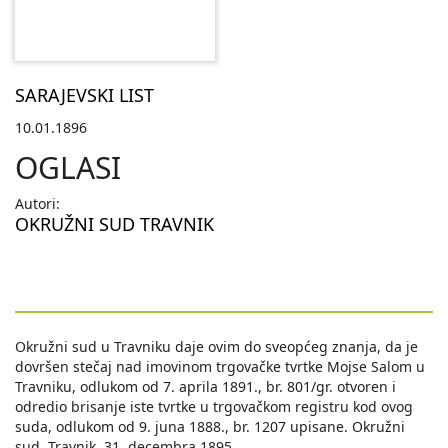
SARAJEVSKI LIST
10.01.1896
OGLASI
Autori:
OKRUŽNI SUD TRAVNIK
Okružni sud u Travniku daje ovim do sveopćeg znanja, da je
dovršen stečaj nad imovinom trgovačke tvrtke Mojse Salom u
Travniku, odlukom od 7. aprila 1891., br. 801/gr. otvoren i
odredio brisanje iste tvrtke u trgovačkom registru kod ovog
suda, odlukom od 9. juna 1888., br. 1207 upisane. Okružni
sud. Travnik, 31. decembra 1895.