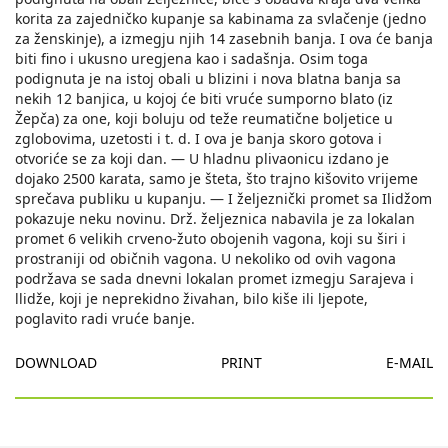
korita za zajedničko kupanje sa kabinama za svlačenje (jedno
za ženskinje), a izmegju njih 14 zasebnih banja. I ova će banja
biti fino i ukusno uregjena kao i sadašnja. Osim toga
podignuta je na istoj obali u blizini i nova blatna banja sa
nekih 12 banjica, u kojoj će biti vruće sumporno blato (iz
Žepča) za one, koji boluju od teže reumatične boljetice u
zglobovima, uzetosti i t. d. I ova je banja skoro gotova i
otvoriće se za koji dan. — U hladnu plivaonicu izdano je
dojako 2500 karata, samo je šteta, što trajno kišovito vrijeme
sprečava publiku u kupanju. — I željeznički promet sa Ilidžom
pokazuje neku novinu. Drž. željeznica nabavila je za lokalan
promet 6 velikih crveno-žuto obojenih vagona, koji su širi i
prostraniji od običnih vagona. U nekoliko od ovih vagona
podržava se sada dnevni lokalan promet izmegju Sarajeva i
llidže, koji je neprekidno živahan, bilo kiše ili ljepote,
poglavito radi vruće banje.
DOWNLOAD
PRINT
E-MAIL