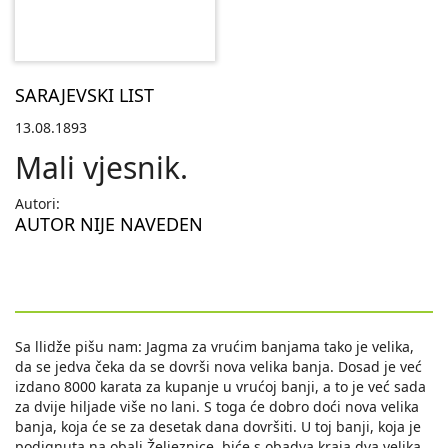
SARAJEVSKI LIST
13.08.1893
Mali vjesnik.
Autori:
AUTOR NIJE NAVEDEN
Sa llidže pišu nam: Jagma za vrućim banjama tako je velika,
da se jedva čeka da se dovrši nova velika banja. Dosad je već
izdano 8000 karata za kupanje u vrućoj banji, a to je već sada
za dvije hiljade više no lani. S toga će dobro doći nova velika
banja, koja će se za desetak dana dovršiti. U toj banji, koja je
podignuta na obali Željeznice, biće s obadva kraja dva velika