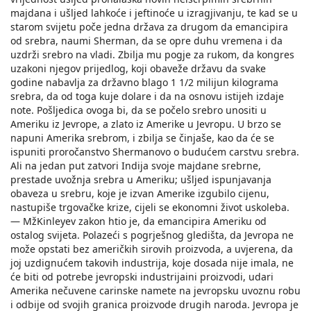
majdana i ušljed lahkoće i jeftinoće u izragjivanju, te kad se u
starom svijetu poče jedna država za drugom da emancipira
od srebra, naumi Sherman, da se opre duhu vremena i da
uzdrži srebro na vladi. Zbilja mu pogje za rukom, da kongres
uzakoni njegov prijedlog, koji obaveže državu da svake
godine nabavlja za državno blago 1 1/2 milijun kilograma
srebra, da od toga kuje dolare i da na osnovu istijeh izdaje
note. Pošljedica ovoga bi, da se počelo srebro unositi u
Ameriku iz Jevrope, a zlato iz Amerike u Jevropu. U brzo se
napuni Amerika srebrom, i zbilja se činjaše, kao da će se
ispuniti proročanstvo Shermanovo o budućem carstvu srebra.
Ali na jedan put zatvori Indija svoje majdane srebrne,
prestade uvožnja srebra u Ameriku; ušljed ispunjavanja
obaveza u srebru, koje je izvan Amerike izgubilo cijenu,
nastupiše trgovačke krize, cijeli se ekonomni život uskoleba.
— MžKinleyev zakon htio je, da emancipira Ameriku od
ostalog svijeta. Polazeći s pogrješnog gledišta, da Jevropa ne
može opstati bez američkih sirovih proizvoda, a uvjerena, da
joj uzdignućem takovih industrija, koje dosada nije imala, ne
će biti od potrebe jevropski industrijaini proizvodi, udari
Amerika nečuvene carinske namete na jevropsku uvoznu robu
i odbije od svojih granica proizvode drugih naroda. Jevropa je