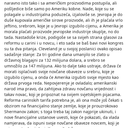
naravno isto tako i sa američkim proizvodima postupila, ali
pošljedice biše samo po Ameriku kobne. Nade, koje su se
polagale u industrijalna poduzeća, izjaloviše se. Jevropa je do
duše kupovala američke sirove proizvode, ali ih je plaćala vrlo
jeftino, srebrom, koje je u Jevropi izgubilo cijenu, a Amerika je
morala plaćati proizvode jevropske industrije skuplje, no do
tada. Nastadoše krize, podigoše se sa svijeh strana glasovi za
reformu u carini i u novcu, i eto sada se baš bavi novi kongres
su ta dva pitanja. Cleveland je u svojoj poslanici ovako opisao
sadašnje stanje: Za tri godine dana umanjilo se zlato u
državnoj blagajni za 132 milijuna dolara, a srebro se
umnožilo za 147 milijuna. Ako to dalje tako ustraje, država će
morati isplaćivati svoje novčane obaveze u srebru, koje je
izgubilo cijenu, a onda će Amerika izgubiti svoje mjesto kao
država prvoga reda. Nepovjerenje je ovladalo; amerikanski
narod ima pravo, da zahtijeva zdravu novčanu vrijednost i
takav novac, koji je pripoznat na svijem svjetskijem pijacama.
Reforma carinskih tarifa potrebna je, ali ona može još čekati s
obzirom na financijalno stanje zemlje, koje je prouzrokovao
Shermanov zakon; s toga treba taj zakon najprije ukinuti, i
nove financijalne ustanove uvesti, koje će pokazati, da vlada
namjerava, da ispuni svoje novčane obaveze novcem, koji je