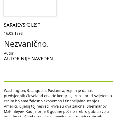
SARAJEVSKI LIST
16.08.1893
Nezvanično.
Autori:
AUTOR NIJE NAVEDEN
Washington, 9. augusta. Poslanica, kojom je danas
predsjednik Cleveland otvorio kongres, iznosi pred svijetom u
crnim bojama žalosno ekonomno i financijalno stanje u
Americi. Cijeloj toj nesreći kriva su dva zakona: Shermanov i
MžKinleyev. Kad je prije 3 godine počelo srebro gubiti svoju
vrijednost ušljed pronalaska novih neiscrpimih srebrnih