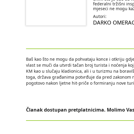
federalni tržišni in
mjeseci ne mogu kaž
Autori:
DARKO OMERAG
Baš kao što ne mogu da pohvataju konce i otkriju gdje 
vlast se muči da utvrdi tačan broj turista i noćenja ko
KM kao u slučaju kladionica, ali i u turizmu na bora
toga, država građanima potvrđuje da pred zakonom nisu
pogotovo nakon ljetne hit-priče o formiranju nove tur
Članak dostupan pretplatnicima. Molimo Vas