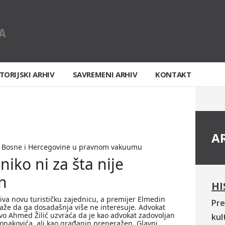
TORIJSKI ARHIV
SAVREMENI ARHIV
KONTAKT
A
ji Bosne i Hercegovine u pravnom vakuumu
iko ni za šta nije
n
HI
iva novu turističku zajednicu, a premijer Elmedin
Pre
aže da ga dosadašnja više ne interesuje. Advokat
vo Ahmed Žilić uzvraća da je kao advokat zadovoljan
kul
onakovića, ali kao građanin preneražen. Glavni