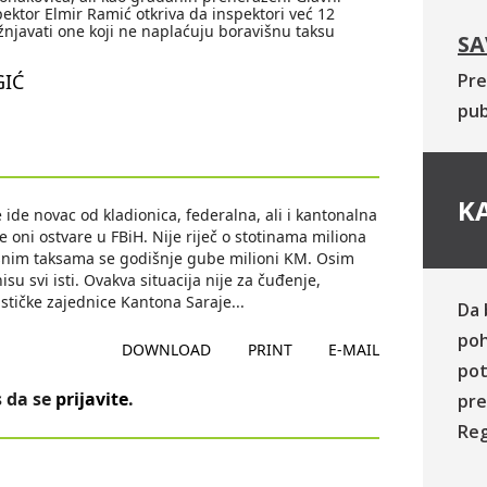
spektor Elmir Ramić otkriva da inspektori već 12
njavati one koji ne naplaćuju boravišnu taksu
SA
IĆ
Pre
pub
KA
ide novac od kladionica, federalna, ali i kantonalna
je oni ostvare u FBiH. Nije riječ o stotinama miliona
višnim taksama se godišnje gube milioni KM. Osim
 svi isti. Ovakva situacija nije za čuđenje,
ističke zajednice Kantona Saraje
...
Da 
poh
DOWNLOAD
PRINT
E-MAIL
pot
 da se
prijavite
.
pre
Reg