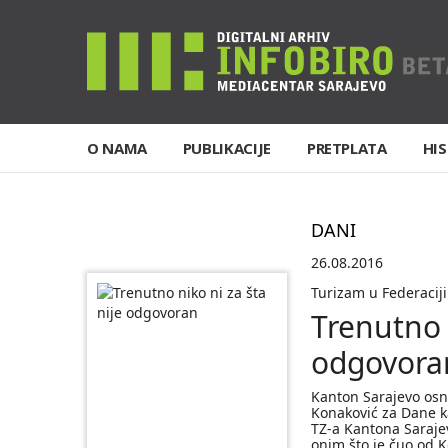
O NAMA
PUBLIKACIJE
PRETPLATA
HIS
DANI
26.08.2016
Turizam u Federaci
Trenutno n
odgovora
Kanton Sarajevo osn
Konaković za Dane k
TZ-a Kantona Saraje
onim što je čuo od K