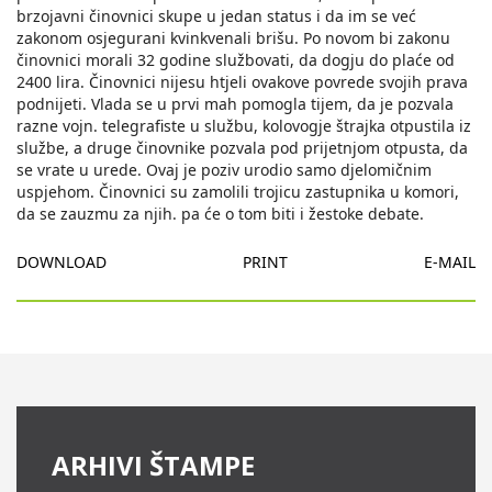
brzojavni činovnici skupe u jedan status i da im se već
zakonom osjegurani kvinkvenali brišu. Po novom bi zakonu
činovnici morali 32 godine službovati, da dogju do plaće od
2400 lira. Činovnici nijesu htjeli ovakove povrede svojih prava
podnijeti. Vlada se u prvi mah pomogla tijem, da je pozvala
razne vojn. telegrafiste u službu, kolovogje štrajka otpustila iz
službe, a druge činovnike pozvala pod prijetnjom otpusta, da
se vrate u urede. Ovaj je poziv urodio samo djelomičnim
uspjehom. Činovnici su zamolili trojicu zastupnika u komori,
da se zauzmu za njih. pa će o tom biti i žestoke debate.
DOWNLOAD
PRINT
E-MAIL
ARHIVI ŠTAMPE