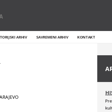
TORIJSKI ARHIV
SAVREMENI ARHIV
KONTAKT
T
A
HI
SARAJEVO
Pre
kul