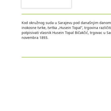
Kod okružnog suda u Sarajevu pod današnjim danom i 
inokosne tvrke, tvrtka „Husein Topal”, trgovina različ
potpisivati vlasnik Husein Topal Bičakčić, trgovac u S
novembra 1893.