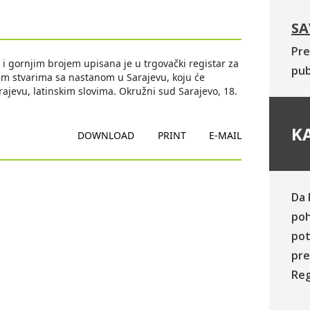
SA
Pre
gornjim brojem upisana je u trgovački registar za
pub
itim stvarima sa nastanom u Sarajevu, koju će
arajevu, latinskim slovima. Okružni sud Sarajevo, 18.
KA
DOWNLOAD
PRINT
E-MAIL
Da 
poh
pot
pre
Reg