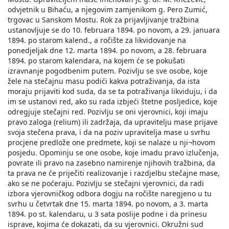
odvjetnik u Bihaću, a njegovim zamjenikom g. Pero Zumić,
trgovac u Sanskom Mostu. Rok za prijavljivanje tražbina
ustanovljuje se do 10. februara 1894. po novom, a 29. januara
1894. po starom kalend., a ročište za likvidovanje na
ponedjeljak dne 12. marta 1894. po novom, a 28. februara
1894. po starom kalendara, na kojem će se pokušati
izravnanje pogodbenim putem. Pozivlju se sve osobe, koje
žele na stečajnu masu podići kakva potraživanja, da ista
moraju prijaviti kod suda, da se ta potraživanja likviduju, i da
im se ustanovi red, ako su rada izbjeći štetne posljedice, koje
odregjuje stečajni red. Pozivlju se oni vjerovnici, koji imaju
pravo zaloga (relium) ili zadržaja, da upravitelju mase prijave
svoja stečena prava, i da na poziv upravitelja mase u svrhu
procjene predlože one predmete, koji se nalaze u nji¬hovom
posjedu. Opominju se one osobe, koje imadu pravo izlučenja,
povrate ili pravo na zasebno namirenje njihovih tražbina, da
ta prava ne će priječiti realizovanje i razdjelbu stečajne mase,
ako se ne poćeraju. Pozivlju se stečajni vjerovnici, da radi
izbora vjerovničkog odbora dogju na ročište naregjeno u tu
svrhu u četvrtak dne 15. marta 1894. po novom, a 3. marta
1894. po st. kalendaru, u 3 sata poslije podne i da prinesu
isprave, kojima će dokazati, da su vjerovnici. Okružni sud