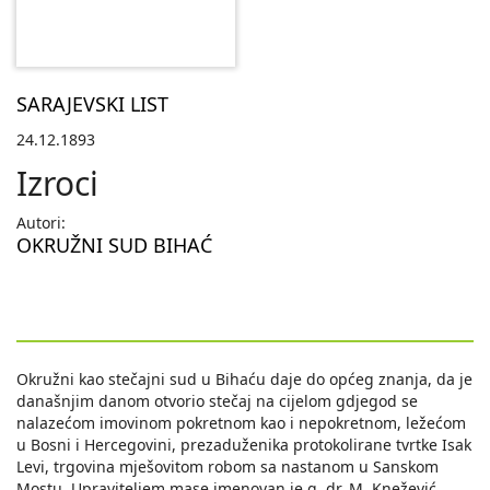
SARAJEVSKI LIST
24.12.1893
Izroci
Autori:
OKRUŽNI SUD BIHAĆ
Okružni kao stečajni sud u Bihaću daje do općeg znanja, da je
današnjim danom otvorio stečaj na cijelom gdjegod se
nalazećom imovinom pokretnom kao i nepokretnom, ležećom
u Bosni i Hercegovini, prezaduženika protokolirane tvrtke Isak
Levi, trgovina mješovitom robom sa nastanom u Sanskom
Mostu. Upraviteljem mase imenovan je g. dr. M. Knežević,