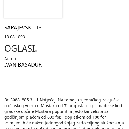
SARAJEVSKI LIST
18.08.1893
OGLASI.
Autori:
IVAN BAŠADUR
Br. 3088. 885 3—1 Natječaj. Na temelju sjedničkog zaključka
općinskog vijeća u Mostaru od 7. augusta o. g.. imade se kod
gradske općine Mostara popuniti mjesto kancelista sa
godišnjom plaćom od 600 for, i doplatkom od 100 for.
Primljeni biće nakon jednogodišnjeg zadovoljnog službovanja
na svom mjestu definitivno potvrgjen. Natjecatelji moraju biti